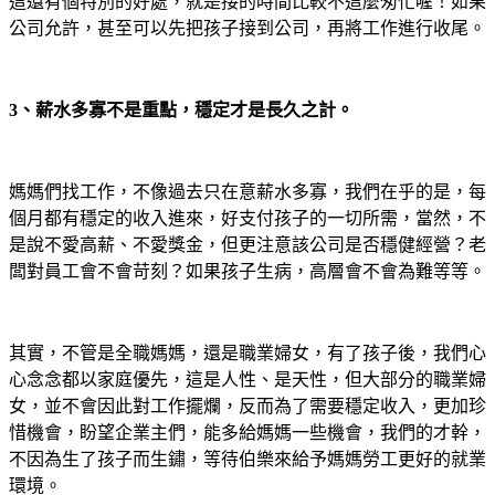
這還有個特別的好處，就是接的時間比較不這麼匆忙喔！如果
公司允許，甚至可以先把孩子接到公司，再將工作進行收尾。
3
、薪水多寡不是重點，穩定才是長久之計。
媽媽們找工作，不像過去只在意薪水多寡，我們在乎的是，每
個月都有穩定的收入進來，好支付孩子的一切所需，當然，不
是說不愛高薪、不愛獎金，但更注意該公司是否穩健經營？老
闆對員工會不會苛刻？如果孩子生病，高層會不會為難等等。
其實，不管是全職媽媽，還是職業婦女，有了孩子後，我們心
心念念都以家庭優先，這是人性、是天性，但大部分的職業婦
女，並不會因此對工作擺爛，反而為了需要穩定收入，更加珍
惜機會，盼望企業主們，能多給媽媽一些機會，我們的才幹，
不因為生了孩子而生鏽，等待伯樂來給予媽媽勞工更好的就業
環境。