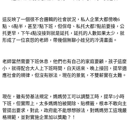
這反映了一個很不合邏輯的社會狀況，私人企業大都傍晚
6
點、
6
點半，甚至
7
點下班，但保母、私托大都
7
點前要接，公
托更早，下午
4
點沒接到就是延托，延托的人數如果太少，就
形成了一位哀怨的老師，帶幾個無聊小娃兒的冷清畫面。
老師當然需要下班休息，他們也有自己的家庭要顧，孩子這麼
小，就得配合大人上下班時間，白天送來、晚上接回，提早適
應社會的規律，但沒有辦法，現在的景氣，不雙薪實在太難。
現在，雖有勞基法規定，媽媽勞工可以調整工時，提早
1
小時
下班，但實際上，太多媽媽怕被開除、貼標籤，根本不敢向主
管提出要求，對此，政府能不能想想辦法，對媽媽勞工這塊嚴
格規範，並對實施企業加以獎勵？！