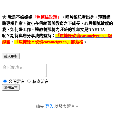
★
我是不婚媽媽
「焦糖綠玫瑰」
，唱片線記者出身，現職網
路專欄作家。從小在傳統菁英教育之下成長，心思細膩敏感的
我，如何邊工作、邊教養那精力旺盛的牡羊女兒
DAHLIA
呢？期待與您分享我的堅持
：
「焦糖綠玫瑰caramelgreen
」粉
絲團
、
「焦糖綠。玫瑰
caramelgreen
」部落格
。
載入更多
公開留言
私密留言
發佈留言
請先
登入
以發表留言。