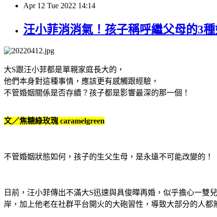
Apr
12
Tue
2022
14:14
汪小菲消消氣！孩子稱呼繼父母的3種
大
S
跟汪小菲都是單親家庭長大的，
他們本身對這種事情，應該更有感觸跟經驗，
不管婚姻關係是否存續？孩子都是影響最深的那一個！
文／焦糖綠玫瑰
caramelgreen
不管婚姻狀態如何，孩子的生父生母，是永遠不可能改變的！
日前，汪小菲傳出不滿大
S
迅速與具俊曄再婚，似乎擔心一雙
岸，加上他老在社群平台開火的大砲習性，導致大部分的人都