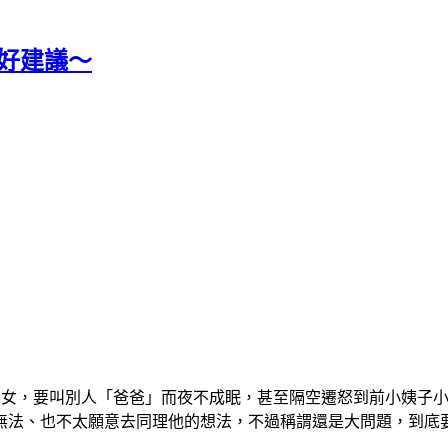
好建議～
兒女，要叫別人「爸爸」而夜不成眠，甚至隔空遷怒到前小姨子
無法、也不太願意去同理他的想法，不過稱謂還是大問題，到底