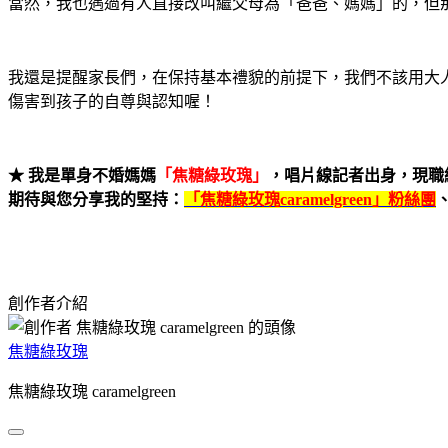
當然，我也遇過有人直接改叫繼父母為
「
爸爸、媽媽
」
的，但
我還是提醒家長們，在保持基本禮貌的前提下，我們不該用大
傷害到孩子的自尊與
認知喔！
★
我是單身不婚媽媽
「焦糖綠玫瑰」
，唱片線記者出身，現職
期待與您分享我的堅持：
「焦糖綠玫瑰
caramelgreen
」粉絲團
創作者介紹
焦糖綠玫瑰
焦糖綠玫瑰 caramelgreen