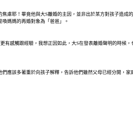
的焦慮
耶！畢竟他與大
S
離婚的主因，並非出於某方對孩子造成
是喚媽媽的再婚對象為
「
爸爸
」
。
該更有感觸跟經驗，我想正因如此，大
S
在發表離婚聲明的時候，
他們應該多著重於向孩子解釋，告訴他們雖然父母已經分開，家