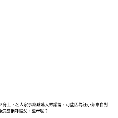
小
S
身上，名人家事總難逃大眾議論，可能因為汪小菲來自對
要怎麼稱呼繼父、繼母呢？