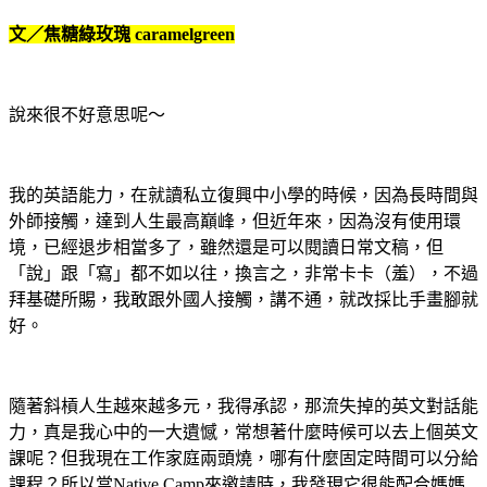
文／焦糖綠玫瑰
caramelgreen
說來很不好意思呢～
我的英語能力，在就讀私立復興中小學的時候，因為長時間與
外師接觸，達到人生最高巔峰，但近年來，因為沒有使用環
境，已經退步相當多了，雖然還是可以閱讀日常文稿，但
「說」跟「寫」都不如以往，換言之，非常卡卡（羞），不過
拜基礎所賜，我敢跟外國人接觸，講不通，就改採比手畫腳就
好。
隨著斜槓人生越來越多元，我得承認，那流失掉的英文對話能
力，真是我心中的一大遺憾，常想著什麼時候可以去上個英文
課呢？但我現在工作家庭兩頭燒，哪有什麼固定時間可以分給
課程？所以當
Native Camp
來邀請時，我發現它很能配合媽媽