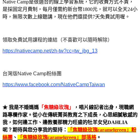
Native Camp
是很適合的線上學習系統，它的收費方式不貴，
是採固定月費制，每月僅需約新台幣
1800
元，就可以全天
24
小
時，無限次數上線聽講，現在他們還提供
7
天免費試用喔。
領取免費試用課程的連結（不喜歡可以隨時解除）
https://nativecamp.net/zh-tw?cc=tw_jbg_13
台灣版
Native Camp
粉絲團
https://www.facebook.com/NativeCampTaiwan
★
我是不婚媽媽
「焦糖綠玫瑰」
，唱片線記者出身，現職網
路專欄作家。從小在傳統菁英教育之下成長，心思細膩敏感的
我，如何邊工作、邊教養那精力旺盛的牡羊女兒
DAHLIA
呢？期待與您分享我的堅持：
「焦糖綠玫瑰
caramelgreen
」粉
絲團
、
「焦糖綠玫瑰
caramelgreen
」部落格
。