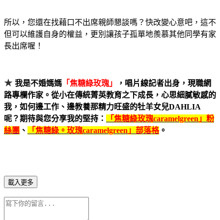
所以，您還在找藉口不出席親師懇談嗎？快改變心意吧，這不
但可以維護自身的權益，更別讓孩子孤單地羨慕其他同學有家
長出席喔！
★
我是不婚媽媽
「焦糖綠玫瑰」
，唱片線記者出身，現職網
路專欄作家。從小在傳統菁英教育之下成長，心思細膩敏感的
我，如何邊工作、邊教養那精力旺盛的牡羊女兒
DAHLIA
呢？期待與您分享我的堅持
：
「焦糖綠玫瑰caramelgreen
」粉
絲團
、
「焦糖綠。玫瑰
caramelgreen
」部落格
。
載入更多