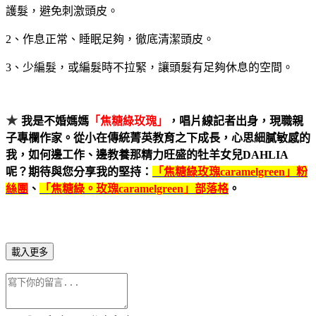
護髮，避免刺激頭皮。
2
、
作息正常、睡眠足夠，徹底清潔頭皮。
3、
少編髮，或編髮時不拉緊，讓頭髮有足夠休息的空間。
★
我是不婚媽媽
「焦糖綠玫瑰」
，唱片線記者出身，現職親
子專欄作家。從小在傳統菁英教育之下成長，心思細膩敏感的
我，如何邊工作、邊教養那精力旺盛的牡羊女兒
DAHLIA
呢？期待與您分享我的堅持：
「焦糖綠玫瑰
caramelgreen
」粉
絲團
、
「焦糖綠。玫瑰
caramelgreen
」部落格
。
載入更多