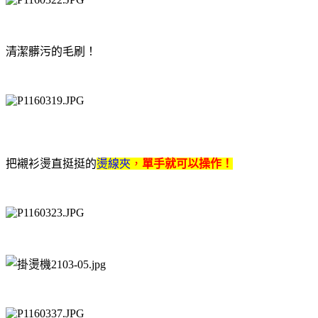
清潔髒污的毛刷！
把襯衫燙直挺挺的
燙線夾
，
單手就可以操作！