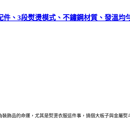
大配件、3段熨燙模式、不鏽鋼材質、發溫
為裝飾品的命運，尤其是熨燙衣服這件事，搞個大板子與金屬熨