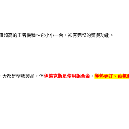
值超高的王者機種～它小小一台，卻有完整的熨燙功能。
，大都是塑膠製品，但
伊萊克斯是使用鋁合金
，
導熱更好、蒸氣