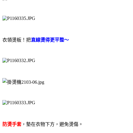
衣領燙板！把
直線燙得更平整～
防燙手套
，墊在衣物下方，避免燙傷。