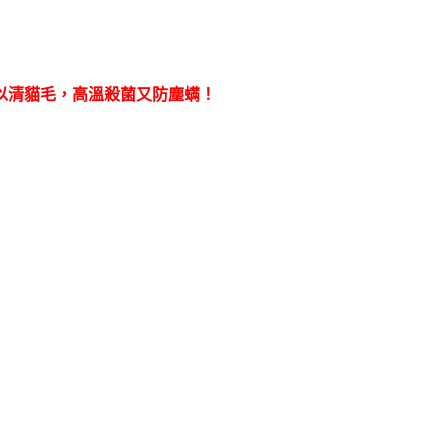
以清貓毛，高溫殺菌又防塵螨！