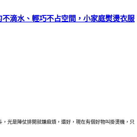
均勻不滴水、輕巧不占空間，小家庭熨燙衣服
斗，光是陣仗排開就嫌麻煩，還好，現在有個好物叫掛燙機，只