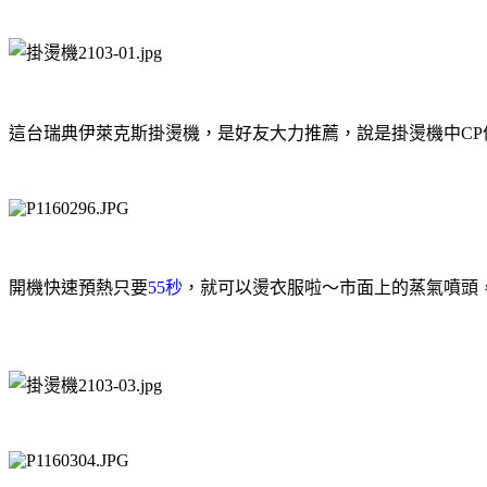
這台瑞典伊萊克斯掛燙機，是好友大力推薦，說是掛燙機中
CP
開機快速預熱只要
55
秒
，就可以燙衣服啦～市面上的蒸氣噴頭