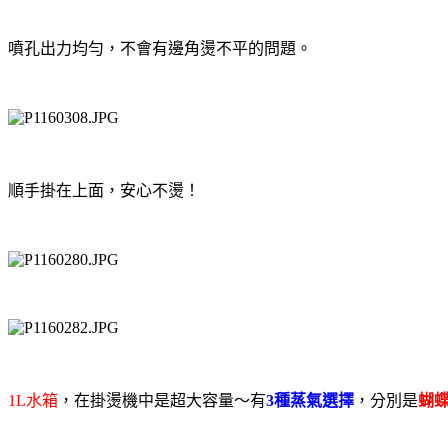
噴孔出力均勻，不會有邊角燙不平的問題。
順手掛在上面，安心不燙！
1L水箱
，在掛燙機中是超大容量～有
3
種蒸氣選擇
，分別是
蝴