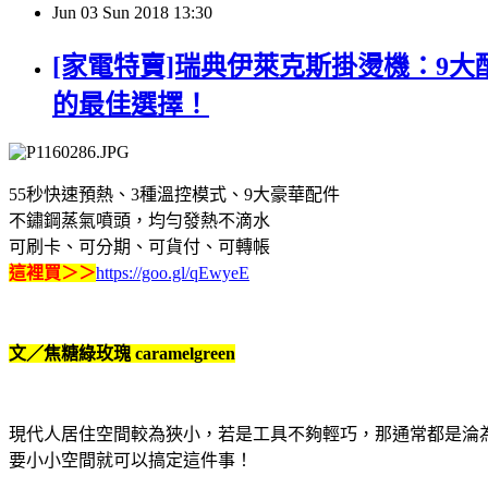
Jun
03
Sun
2018
13:30
[家電特賣]瑞典伊萊克斯掛燙機：9
的最佳選擇！
55
秒快速預熱、
3
種溫控模式、
9
大豪華配件
不鏽鋼蒸氣噴頭，均勻發熱不滴水
可刷卡、可分期、可貨付、可轉帳
這裡買＞＞
https://goo.gl/qEwyeE
文／焦糖綠玫瑰
caramelgreen
現代人居住空間較為狹小，若是工具不夠輕巧，那通常都是淪
要小小空間就可以搞定這件事！