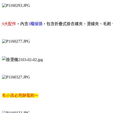
9
大配件
，內含
3
種接頭
，包含折疊式掛衣褲夾、燙線夾、毛刷
毛小孩必用靜電刷～