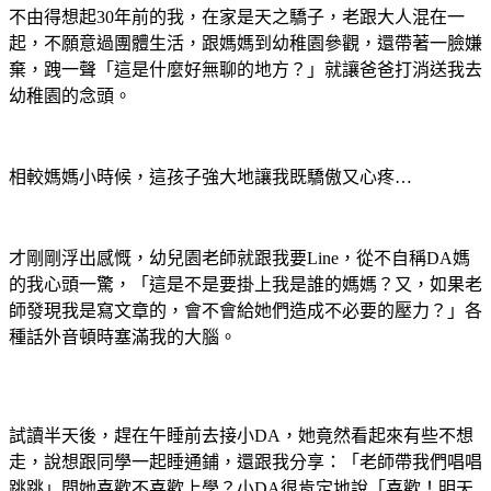
不由得想起
30
年前的我，在家是天之驕子，老跟大人混在一
起，不願意過團體生活，跟媽媽到幼稚園參觀，還帶著一臉嫌
棄，跩一聲「這是什麼好無聊的地方？」就讓爸爸打消送我去
幼稚園的念頭。
相較媽媽小時候，這孩子強大地讓我既驕傲又心疼
…
才剛剛浮出感慨，幼兒園老師就跟我要
Line
，從不自稱
DA
媽
的我心頭一驚，「這是不是要掛上我是誰的媽媽？又，如果老
師發現我是寫文章的，會不會給她們造成不必要的壓力？」各
種話外音頓時塞滿我的大腦。
試讀半天後，趕在午睡前去接小
DA
，她竟然看起來有些不想
走，說想跟同學一起睡通鋪，還跟我分享：「老師帶我們唱唱
跳跳」問她喜歡不喜歡上學？小
DA
很肯定地說「喜歡！明天