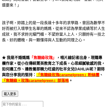
還要來！」
孩子啊，妳踏上的是一段長達十多年的求學路，曾因為數學不
好而被打入壞學生名單的媽媽，從來不認為學業成績等於人生
成就，我不求妳光耀門楣，不望妳當人上人，只願妳有一技之
長、好的體魄，與一顆懂得與人互動的同理之心。
★
我是不婚媽媽
「焦糖綠玫瑰」
，唱片線記者出身，現職專
欄作家。從小在傳統菁英教育之下成長，心思細膩敏感的我，
如何邊工作、邊教養那精力旺盛的牡羊女兒
DAHLIA
呢？期待
與您分享我的堅持：
「焦糖綠玫瑰
caramelgreen
」粉絲團
、
「焦糖綠。玫瑰
caramelgreen
」部落格
。
載入更多