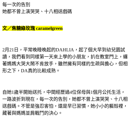
每一次的告別
她都不曾上演哭哭、十八相送戲碼
文／焦糖綠玫瑰
caramelgreen
2
月
21
日，平常晚睡晚起的
DAHLIA
，起了個大早到幼兒園試
讀，我們看到同樣第一天來上學的小朋友，扒在教室門上，纏
著媽媽大哭大鬧不肯放手，雖然擁有同樣的生疏與擔心，但相
形之下，
DA
真的比較成熟。
自她
1
歲半開始送托，中間經歷過
4
位保母與
1
個月公托生活，
一路波折到現在，每一次的告別，她都不曾上演哭哭、十八相
送戲碼。不管是強忍害怕，還是早已習慣，她小小的軀殼裡，
藏著與媽媽並肩戰鬥的決心。