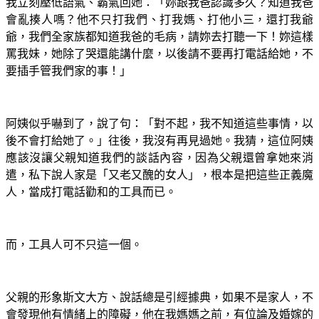
我立刻壓低語氣、霸氣回她：「妳跟我爸認識多久？知道我爸
會亂揍人嗎？他不只打我們、打我媽、打他小三，還打我爺
爺，我們全家族都知道我爸的毛病，請妳去打聽一下！妳這樣
罵我妹，她除了哭還能講什麼，以後請不要再打電話給她，不
要插手管我們家的事！」
阿姨似乎嚇到了，說了句：「對不起，我不知道這些事情，以
後不會打給她了。」往後，我沒有再見過她。我猜，這位阿姨
應該沒讓父親知道我們的談話內容，因為父親還曾拿她來消
遣，私下說人家是「又老又醜的女人」，根本是把這些正義魔
人，當成打電話勸和的工具而已。
而，工具人可不只這一個。
父親的形象斯文大方、說話總是引經據典，如果不是家人，不
會發現他有情緒上的障礙，他在我媽媽之前，有位論及婚嫁的