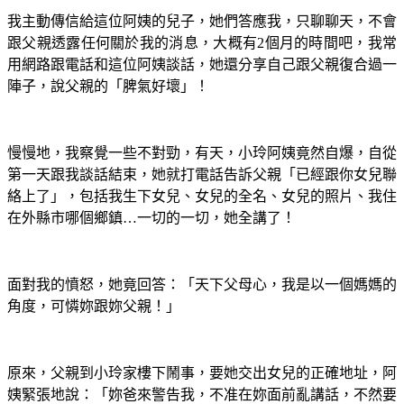
我主動傳信給這位阿姨的兒子，她們答應我，只聊聊天，不會
跟父親透露任何關於我的消息，大概有
2
個月的時間吧，我常
用網路跟電話和這位阿姨談話，她還分享自己跟父親復合過一
陣子，說父親的「脾氣好壞」！
慢慢地，我察覺一些不對勁，有天，小玲阿姨竟然自爆，自從
第一天跟我談話結束，她就打電話告訴父親「已經跟你女兒聯
絡上了」，包括我生下女兒、女兒的全名、女兒的照片、我住
在外縣市哪個鄉鎮
…
一切的一切，她全講了！
面對我的憤怒，她竟回答：「天下父母心，我是以一個媽媽的
角度，可憐妳跟妳父親！」
原來，父親到小玲家樓下鬧事，要她交出女兒的正確地址，阿
姨緊張地說：「妳爸來警告我，不准在妳面前亂講話，不然要