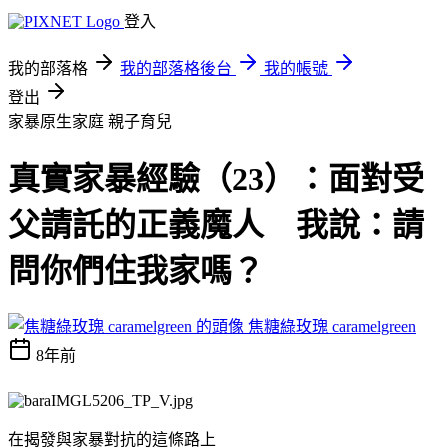
登入
我的部落格
我的部落格後台
我的帳號
登出
家暴原生家庭
親子育兒
真實家暴經驗（23）：面對受
父請託的正義魔人 我說：請
問你們住我家嗎？
焦糖綠玫瑰 caramelgreen
8年前
在揭發與家暴對抗的這條路上