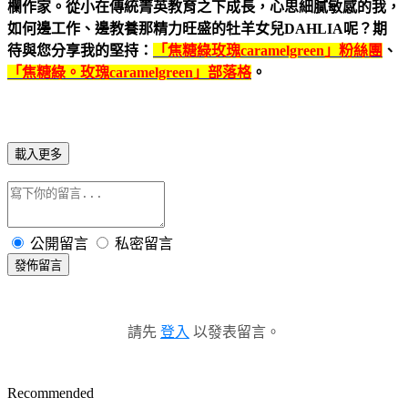
欄作家。從小在傳統菁英教育之下成長，心思細膩敏感的我，
如何邊工作、邊教養那精力旺盛的牡羊女兒
DAHLIA
呢？期
待與您分享我的堅持：
「焦糖綠玫瑰
caramelgreen
」粉絲團
、
「焦糖綠。玫瑰
caramelgreen
」部落格
。
載入更多
公開留言
私密留言
發佈留言
請先
登入
以發表留言。
Recommended