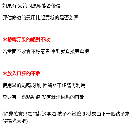
如果有 先詢問原廠能否修復
評估修復的費用比起買新的是否划算
＊發霉汙染的絕對不收
若當面不收會不好意思 拿到就直接丟棄吧
＊放入口腔的不收
使用過的奶嘴.牙刷.固齒器不建議再利用
只要有一點點刮痕 就有藏汙納垢的可能
(除非確實只是開封消毒過 孩子不賞臉 那就交由下一個孩子來
發揚光大吧)