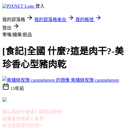
登入
我的部落格
我的部落格後台
我的帳號
登出
零嘴/糖果/飲品
[食記]全國 什麼?這是肉干?-美
珍香心型豬肉乾
焦糖綠玫瑰 caramelgreen
13年前
還以為是什麼情人節限定餅乾~
結果竟然是華人美食!
有沒有那麼特別呀?