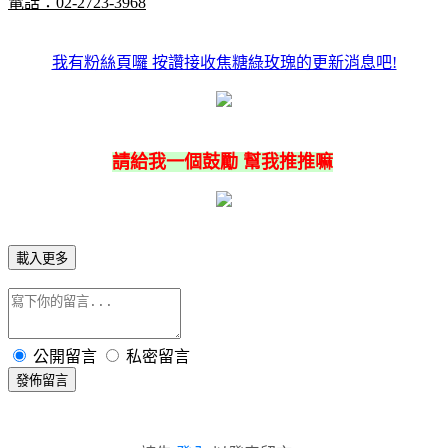
電話：02-2723-3968
我有粉絲頁囉 按讚接收焦糖綠玫瑰的更新消息吧!
請給我一個鼓勵 幫我推推嘛
載入更多
公開留言
私密留言
發佈留言