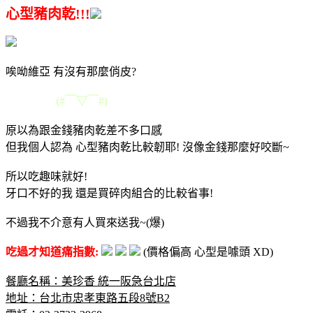
心型豬肉乾!!!
唉呦維亞 有沒有那麼俏皮?
(#￣▽￣#)
原以為跟金錢豬肉乾差不多口感
但我個人認為 心型豬肉乾比較韌耶! 沒像金錢那麼好咬斷~
所以吃趣味就好!
牙口不好的我 還是買碎肉組合的比較省事!
不過我不介意有人買來送我~(爆)
吃過才知道痛指數:
(價格偏高 心型是噱頭 XD)
餐廳名稱：美珍香 統一阪急台北店
地址：
台北市忠孝東路五段8號B2