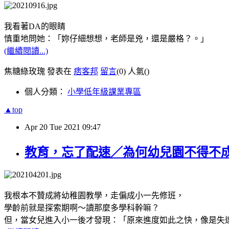
我看著
DA
的眼睛
慎重地問她：「妳仔細想想，老師是兇，還是嚴格？。」
(繼續閱讀...)
焦糖綠玫瑰 發表在
痞客邦
留言
(0)
人氣(
)
個人分類：
小學低年級課業專區
▲top
Apr
20
Tue
2021
09:47
教育，忘了配速／為何幼兒園不得不
我根本不贊成將幼稚園教學，走偏成小一先修班，
學齡前就是探索期啊～讀那麼多學科幹嘛？
但，當女兒進入小一後才發現：「原來進度如此之快，像是失