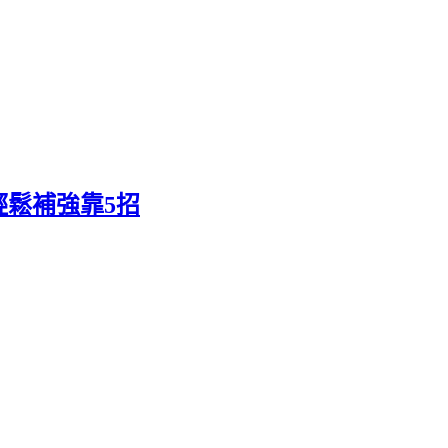
鬆補強靠5招