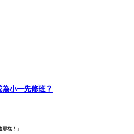
成為小一先修班？
速那樣！」