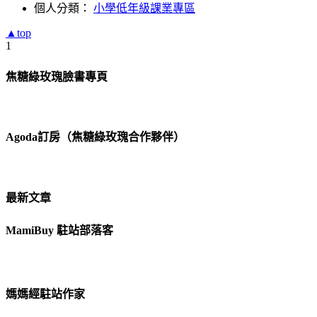
個人分類：
小學低年級課業專區
▲top
1
焦糖綠玫瑰臉書專頁
Agoda訂房（焦糖綠玫瑰合作夥伴）
最新文章
MamiBuy 駐站部落客
媽媽經駐站作家