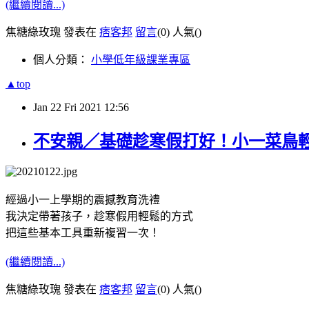
(繼續閱讀...)
焦糖綠玫瑰 發表在
痞客邦
留言
(0)
人氣(
)
個人分類：
小學低年級課業專區
▲top
Jan
22
Fri
2021
12:56
不安親／基礎趁寒假打好！小一菜鳥輕
經過小一上學期的震撼教育洗禮
我決定帶著孩子，趁寒假用輕鬆的方式
把這些基本工具重新複習一次！
(繼續閱讀...)
焦糖綠玫瑰 發表在
痞客邦
留言
(0)
人氣(
)