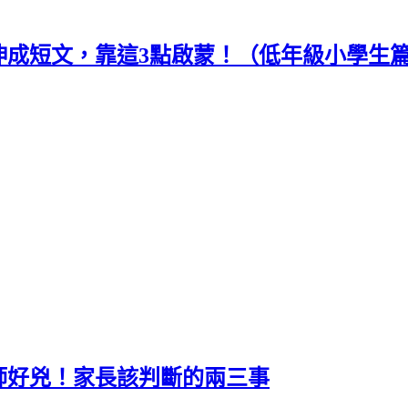
伸成短文，靠這3點啟蒙！（低年級小學生
師好兇！家長該判斷的兩三事