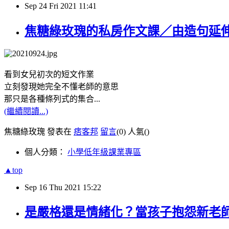
Sep
24
Fri
2021
11:41
焦糖綠玫瑰的私房作文課／由造句延
看到女兒初次的短文作業
立刻發現她完全不懂老師的意思
那只是各種條列式的集合...
(繼續閱讀...)
焦糖綠玫瑰 發表在
痞客邦
留言
(0)
人氣(
)
個人分類：
小學低年級課業專區
▲top
Sep
16
Thu
2021
15:22
是嚴格還是情緒化？當孩子抱怨新老