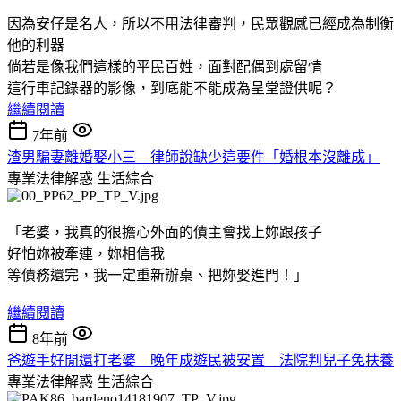
因為安仔是名人，所以不用法律審判，民眾觀感已經成為制衡
他的利器
倘若是像我們這樣的平民百姓，面對配偶到處留情
這行車記錄器的影像，到底能不能成為呈堂證供呢？
繼續閱讀
7年前
渣男騙妻離婚娶小三 律師說缺少這要件「婚根本沒離成」
專業法律解惑
生活綜合
「老婆，我真的很擔心外面的債主會找上妳跟孩子
好怕妳被牽連，妳相信我
等債務還完，我一定重新辦桌、把妳娶進門！」
繼續閱讀
8年前
爸遊手好閒還打老婆 晚年成遊民被安置 法院判兒子免扶養
專業法律解惑
生活綜合