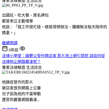
專業法律解惑
生活綜合
出國玩、吃大餐、買名牌包
都是老公主動埋單
他說：「我工作很忙碌，總是得想辦法，彌補無法每天陪伴的
嬌妻。」
繼續閱讀
8年前
法律小學堂：躁鬱父發作鬧店家 影片放上網引眾怒 該如何從
法律制止網路霸凌呢？
專業法律解惑
生活綜合
他躁症發作的影片
被店家放到網路上公審
兒子因為他的不當舉動
遭受到嚴重網路霸凌...