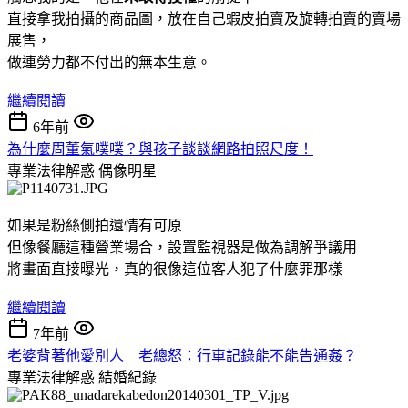
直接拿我拍攝的商品圖，放在自己蝦皮拍賣及旋轉拍賣的賣場
展售，
做連勞力都不付出的無本生意。
繼續閱讀
6年前
為什麼周董氣噗噗？與孩子談談網路拍照尺度！
專業法律解惑
偶像明星
如果是粉絲側拍還情有可原
但像餐廳這種營業場合，設置監視器是做為調解爭議用
將畫面直接曝光，真的很像這位客人犯了什麼罪那樣
繼續閱讀
7年前
老婆背著他愛別人 老總怒：行車記錄能不能告通姦？
專業法律解惑
結婚紀錄