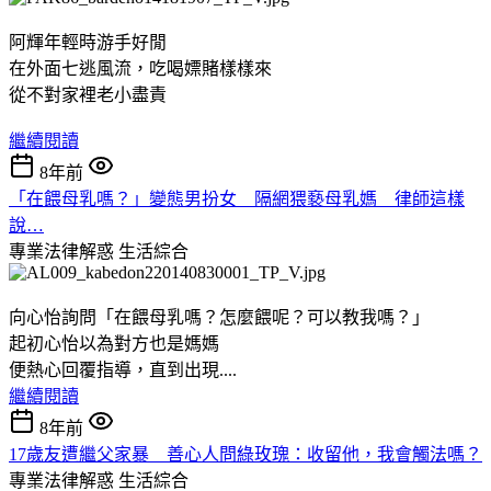
阿輝年輕時游手好閒
在外面七逃風流，吃喝嫖賭樣樣來
從不對家裡老小盡責
繼續閱讀
8年前
「在餵母乳嗎？」變態男扮女 隔網猥褻母乳媽 律師這樣
說…
專業法律解惑
生活綜合
向心怡詢問「在餵母乳嗎？怎麼餵呢？可以教我嗎？」
起初心怡以為對方也是媽媽
便熱心回覆指導，直到出現....
繼續閱讀
8年前
17歲友遭繼父家暴 善心人問綠玫瑰：收留他，我會觸法嗎？
專業法律解惑
生活綜合