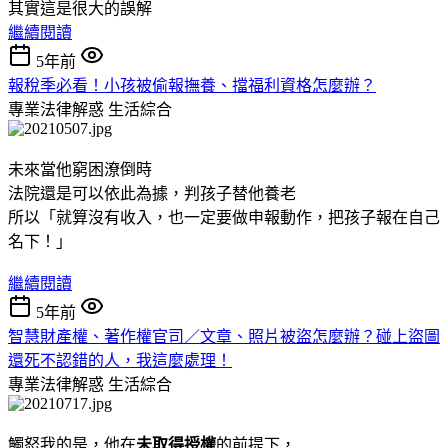
其實這是很大的誤解
繼續閱讀
5年前
報稅季必看！小孩被偷報撫養、擋福利資格怎麼辦？
專業法律解惑
生活綜合
未來當他窮困潦倒時
法院還是可以依此為據，判孩子替他養老
所以「就算沒有收入，也一定要做申報動作，把孩子報在自己
名下！」
繼續閱讀
5年前
智慧財產權、著作權官司／文章、照片被盜怎麼辦？碰上盜圖
還死不認錯的人，我這麼處理！
專業法律解惑
生活綜合
觸怒我的是，他在
未取得授權
的前提下，