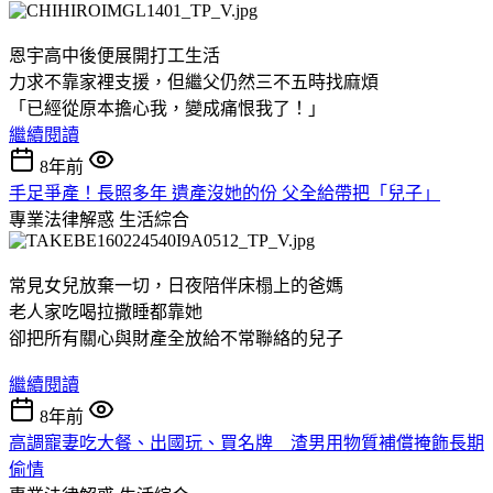
恩宇高中後便展開打工生活
力求不靠家裡支援，但繼父仍然三不五時找麻煩
「已經從原本擔心我，變成痛恨我了！」
繼續閱讀
8年前
手足爭產！長照多年 遺產沒她的份 父全給帶把「兒子」
專業法律解惑
生活綜合
常見女兒放棄一切，日夜陪伴床榻上的爸媽
老人家吃喝拉撒睡都靠她
卻把所有關心與財產全放給不常聯絡的兒子
繼續閱讀
8年前
高調寵妻吃大餐、出國玩、買名牌 渣男用物質補償掩飾長期
偷情