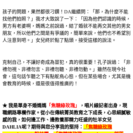
孩子的問題，果然都很刁鑽！
DA
繼續問：「那，為什麼不能
找他們拍照？」我才大致說了一下：「因為他們認識的時候，
男方有老婆啊，媽媽之前說過，結了婚就不能再交其他的男女
朋友，所以他們之間是有爭議的，簡單來說，他們也不希望別
人注意到吧。」女兒終於點了點頭，接受這樣的說法。
克制自己，不讓好奇成為冒犯，真的很重要！孔子說過：「非
禮勿視、非禮勿言、非禮勿聽、非禮勿動。」雖然在現今社
會，這句話乍聽之下有點鴕鳥心態，但在某些場合，尤其是機
會教育的時候，還是很值得推廣的！
★
我是單身不婚媽媽
「焦糖綠玫瑰」
，唱片線記者出身，現
職網路專欄作家。從小在傳統菁英教育之下成長，心思細膩敏
感的我，如何邊工作、邊教養那精力旺盛的牡羊女兒
DAHLIA
呢？期待與您分享我的堅持：
「焦糖綠玫瑰