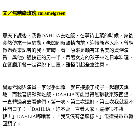
文／焦糖綠玫瑰
caramelgreen
那天下課後，我帶
DAHLIA
去吃飯，在等待上菜的時候，身後
突然傳來一陣騷動，老闆同時熱情向前，迎接新客入座，曾經
做過娛樂記者的我，定睛一看，原來是頗有知名度的資深演
員，與他外遇扶正的另一半，帶著女方的孩子來吃日本料理，
在餐廳用餐一定得脫下口罩，難怪引起全室注意。
餐廳老闆與演員一家似乎認識，就直接搬了椅子一起聊天說
地，而我習慣默默吃飯，
DAHLIA
可能覺得無聊就東張西望，
一直轉過身去看他們，第一次、第二次還好，第三次我就忍不
住開口了：「
DAHLIA
，妳不要一直看人家，這樣很不禮
貌！」
DAHLIA
嘟囔著：「我又沒有怎麼樣。」但還是乖乖轉
回頭了。