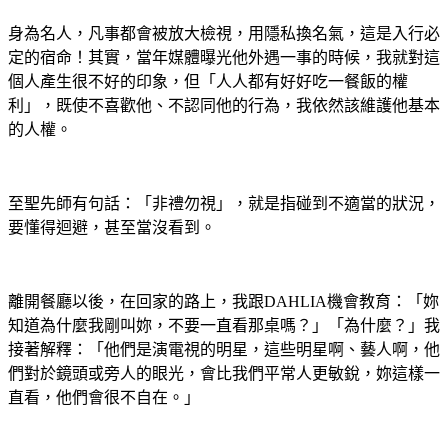
身為名人，凡事都會被放大檢視，用隱私換名氣，這是入行必
定的宿命！其實，當年媒體曝光他外遇一事的時候，我就對這
個人產生很不好的印象，但「人人都有好好吃一餐飯的權
利」，既使不喜歡他、不認同他的行為，我依然該維護他基本
的人權。
至聖先師有句話：「非禮勿視」，就是指碰到不適當的狀況，
要懂得迴避，甚至當沒看到。
離開餐廳以後，在回家的路上，我跟
DAHLIA
機會教育：「妳
知道為什麼我剛叫妳，不要一直看那桌
嗎？
」
「為什麼？」我
接著解釋：「他們是演電視的明星，這些明星啊、藝人啊，他
們對於
鏡頭或旁人的眼光，會比我們平常人更敏銳，妳這樣一
直看，他們會很不自在。」